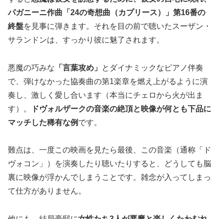
パガニーニ作曲「24の奇想曲（カプリース）」第16番の
終盤
を見事に弾きます。それを目の前で聴いたスーザン・
サランドンは、すっかり彼に魅了されます。
悪魔の巧みな
「言葉攻め」
とダイナミックなピアノ伴奏
で、弾けなかった協奏曲の第1楽章を燃え上がるように演
奏し、激しく愛し合います（本当にチェロから火が出ま
す）。
ドヴォルザークの音楽の絶頂と映像が何とも下品に
マッチした稀有な例
です。
難点は、一度この映画を見たら最後、この音楽（通称「ド
ヴォコン」）を演奏したり聴いたりすると、どうしても脳
裏に映像が浮かんでしまうことです。雑念が入ってしまっ
て仕方がありません。
他にも、結局豪邸に
女性たち3人が悪魔と楽しくたわむれ