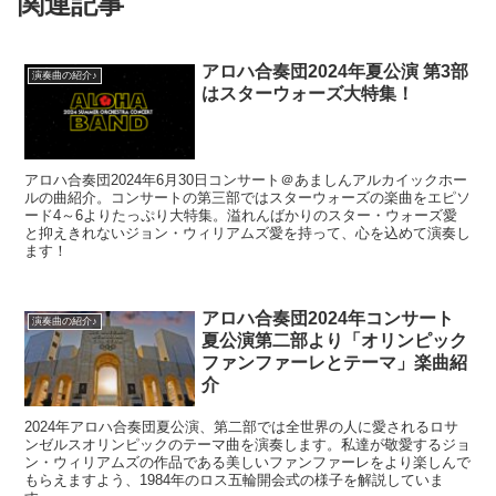
関連記事
アロハ合奏団2024年夏公演 第3部
演奏曲の紹介♪
はスターウォーズ大特集！
アロハ合奏団2024年6月30日コンサート＠あましんアルカイックホー
ルの曲紹介。コンサートの第三部ではスターウォーズの楽曲をエピソ
ード4～6よりたっぷり大特集。溢れんばかりのスター・ウォーズ愛
と抑えきれないジョン・ウィリアムズ愛を持って、心を込めて演奏し
ます！
アロハ合奏団2024年コンサート
演奏曲の紹介♪
夏公演第二部より「オリンピック
ファンファーレとテーマ」楽曲紹
介
2024年アロハ合奏団夏公演、第二部では全世界の人に愛されるロサ
ンゼルスオリンピックのテーマ曲を演奏します。私達が敬愛するジョ
ン・ウィリアムズの作品である美しいファンファーレをより楽しんで
もらえますよう、1984年のロス五輪開会式の様子を解説していま