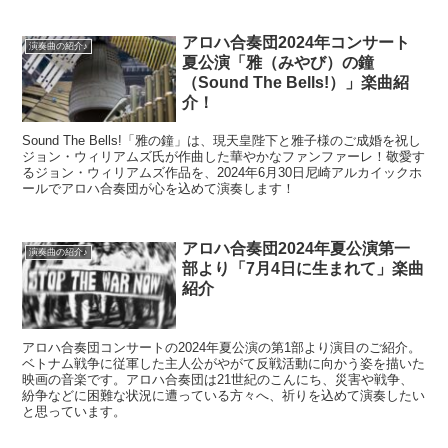
アロハ合奏団2024年コンサート
演奏曲の紹介♪
夏公演「雅（みやび）の鐘
（Sound The Bells!）」楽曲紹
介！
Sound The Bells!「雅の鐘」は、現天皇陛下と雅子様のご成婚を祝し
ジョン・ウィリアムズ氏が作曲した華やかなファンファーレ！敬愛す
るジョン・ウィリアムズ作品を、2024年6月30日尼崎アルカイックホ
ールでアロハ合奏団が心を込めて演奏します！
アロハ合奏団2024年夏公演第一
演奏曲の紹介♪
部より「7月4日に生まれて」楽曲
紹介
アロハ合奏団コンサートの2024年夏公演の第1部より演目のご紹介。
ベトナム戦争に従軍した主人公がやがて反戦活動に向かう姿を描いた
映画の音楽です。アロハ合奏団は21世紀のこんにち、災害や戦争、
紛争などに困難な状況に遭っている方々へ、祈りを込めて演奏したい
と思っています。