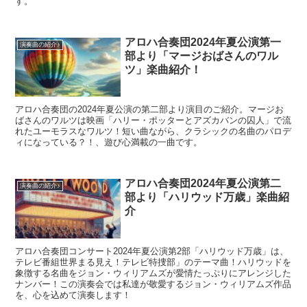
す。
アロハ合奏団2024年夏公演第一
演奏曲の紹介♪
部より「マージおばさんのワル
ツ」楽曲紹介！
アロハ合奏団の2024年夏公演の第二部より演目のご紹介。マージお
ばさんのワルツは映画「ハリー・ポッターとアズカバンの囚人」で流
れたユーモラスなワルツ！短い曲ながら、クラシックの名曲のパロデ
ィになっている？！、遊び心満載の一曲です。
アロハ合奏団2024年夏公演第二
演奏曲の紹介♪
部より「ハリウッド万歳」楽曲紹
介
アロハ合奏団コンサート2024年夏公演第2部「ハリウッド万歳」は、
テレビ番組世界まる見え！テレビ特捜部」のテーマ曲！ハリウッドを
象徴する名曲をジョン・ウィリアムズが愛情たっぷりにアレンジした
ナンバー！この演奏会では私達が敬愛するジョン・ウィリアムズ作品
を、心を込めて演奏します！