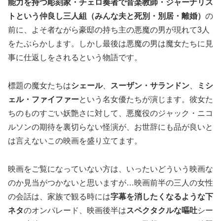
能力を持つ彫刻家・チェロ奏者で音楽教師・ジャーナリス
トという仲良し三人組（みんな夫と死別・別居・離婚）
の
前に、よそ者ながら豪邸の持ち主の悪魔の男が現れて3人
をたぶらかします。しかし最後は悪魔の男は魔女たちに見
事に仕返しをされるという物語です。
標題の魔女たちは
シェール
、
スーザン・サランドン
、
ミシ
ェル・ファイファー
という名女優たちが演じます。彼女た
ちのものすごい妖艶さに対して、悪魔役のジャック・ニコ
ルソンの期待を裏切らない怪演が、お世辞にも品が良いと
は言えないこの映画を盛り立てます。
映画をご覧になっていない方は、いったいどういう映画な
のか見当がつかないと思いますが…映画前半の三人の女性
の会話は、家族で観る時には
字幕を消したくなるような下
ネタ
のオンパレード、映画後半は
スペクタクルな嘔吐
シー