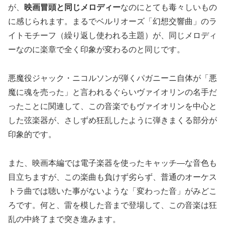
が、
映画冒頭と同じメロディー
なのにとても毒々しいもの
に感じられます。まるでベルリオーズ「幻想交響曲」のラ
イトモチーフ（繰り返し使われる主題）が、同じメロディ
ーなのに楽章で全く印象が変わるのと同じです。
悪魔役ジャック・ニコルソンが弾くパガニーニ自体が「悪
魔に魂を売った」と言われるぐらいヴァイオリンの名手だ
ったことに関連して、この音楽でもヴァイオリンを中心と
した弦楽器が、さしずめ狂乱したように弾きまくる部分が
印象的です。
また、映画本編では電子楽器を使ったキャッチ―な音色も
目立ちますが、この楽曲も負けず劣らず、普通のオーケス
トラ曲では聴いた事がないような「変わった音」がみどこ
ろです。何と、雷を模した音まで登場して、この音楽は狂
乱の中終了まで突き進みます。