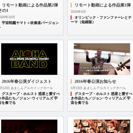
リモート動画による作品第2弾
リモート動画による作品第1弾
その1
2020年6月
2020年10月
オリンピック・ファンファーレとテ
ーマ（短縮版）
宇宙戦艦ヤマト＜吹奏楽バージョン
＞
2016年春公演ダイジェスト
2016年春公演お知らせ
3月13日 あましんアルカイックホール
3月13日 あましんアルカイックホール
グスターブ・ホルスト 惑星と愛すべ
グスターブ・ホルスト 惑星と愛すべ
き作品たち／ジョン･ウィリアムズ 宇
き作品たち／ジョン･ウィリアムズ 宇
宙を奏でる
宙を奏でる